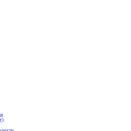
ии
У)
асности