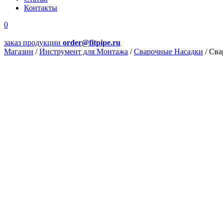
Контакты
0
заказ продукции
order@fitpipe.ru
Магазин
/
Инструмент для Монтажа
/
Сварочные Насадки
/
Сва