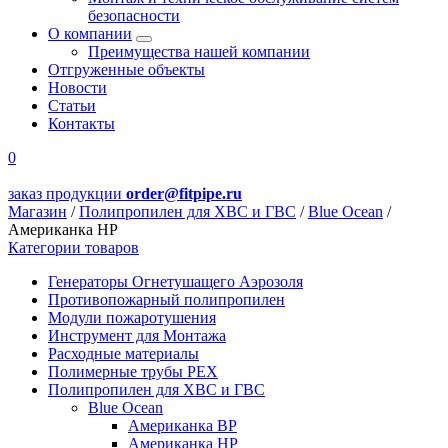
безопасности
О компании
Преимущества нашей компании
Отгруженные объекты
Новости
Статьи
Контакты
0
заказ продукции
order@fitpipe.ru
Магазин
/
Полипропилен для ХВС и ГВС
/
Blue Ocean
/
Американка НР
Категории товаров
Генераторы Огнетушащего Аэрозоля
Противопожарный полипропилен
Модули пожаротушения
Инструмент для Монтажа
Расходные материалы
Полимерные трубы PEX
Полипропилен для ХВС и ГВС
Blue Ocean
Американка ВР
Американка НР