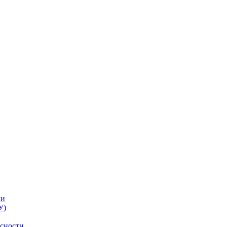
ии
У)
асности