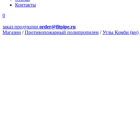
Контакты
0
заказ продукции
order@fitpipe.ru
Магазин
/
Противопожарный полипропилен
/
Углы Комби (вн)