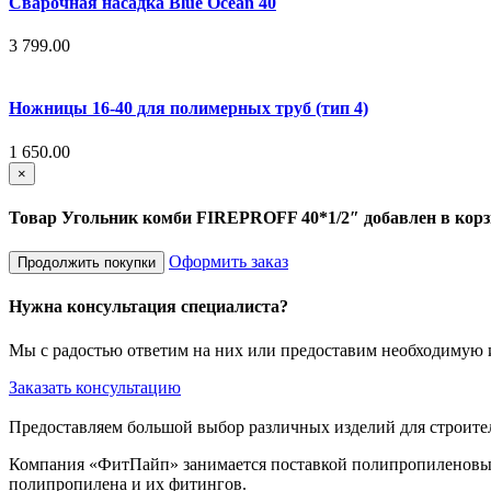
Сварочная насадка Blue Ocean 40
3 799.00
Ножницы 16-40 для полимерных труб (тип 4)
1 650.00
×
Товар Угольник комби FIREPROFF 40*1/2″ добавлен в кор
Оформить заказ
Продолжить покупки
Нужна консультация специалиста?
Мы с радостью ответим на них или предоставим необходиму
Заказать консультацию
Предоставляем большой выбор различных изделий для строите
Компания «ФитПайп» занимается поставкой полипропиленовых 
полипропилена и их фитингов.