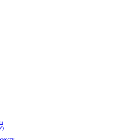
ии
У)
асности