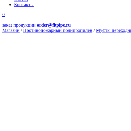
Контакты
0
заказ продукции
order@fitpipe.ru
Магазин
/
Противопожарный полипропилен
/
Муфты переходн