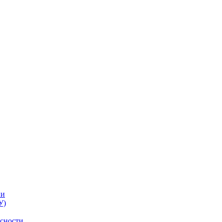
ии
У)
асности