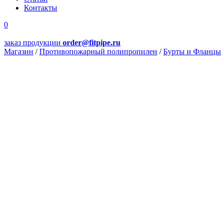
Контакты
0
заказ продукции
order@fitpipe.ru
Магазин
/
Противопожарный полипропилен
/
Бурты и Фланцы